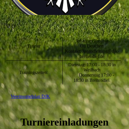
U 13
Johannes Breunig
Trainer
Oli Deuchert
Kontakt: Jugendleitung@djk-
breitendiel.de
Dienstag: 17:00 - 18:30 in
Weilbach
Trainingszeiten:
Donnerstag 17:00 -
18:30 in Breitendiel
Vereinsspielplan DJK
Turniereinladungen