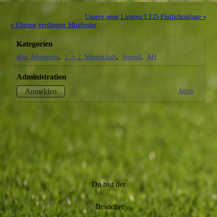
Unsere neue Lumosa LED-Flutlichtanlage »
« Ehrung verdienter Mitglieder
Kategorien
alle
Allgemein
1. + 2. Mannschaft
Jugend
AH
Administration
Atom
Anmelden
Du bist der
Besucher